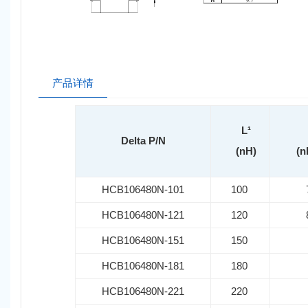
产品详情
L¹
Delta P/N
(nH)
(n
HCB106480N-101
100
HCB106480N-121
120
HCB106480N-151
150
HCB106480N-181
180
HCB106480N-221
220