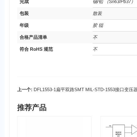
完成
锡/铅 （Sn63/Pb37）
包装
散装
年级
胶 辊
合格产品清单
不
符合 RoHS 规范
不
上一个:
DFL1553-1扁平双路SMT MIL-STD-1553接口变压
推荐产品