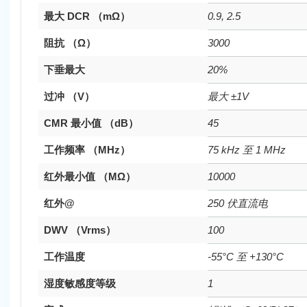
最大 DCR （mΩ）
0.9, 2.5
阻抗 （Ω）
3000
下垂最大
20%
过冲 （V）
最大 ±1V
CMR 最小值 （dB）
45
工作频率 （MHz）
75 kHz 至 1 MHz
红外最小值 （MΩ）
10000
红外@
250 伏直流电
DWV （Vrms）
100
工作温度
-55°C 至 +130°C
湿度敏感度等级
1