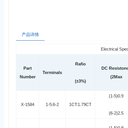
产品详情
Electrical Sp
Rafio
Part
DC Resiston
Terminals
Number
(2Max
(±3%)
(1-5)0.9
X-1584
1-5:6-2
1CT:1.79CT
(6-2)2.5
(1-5)0.9