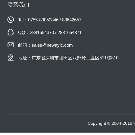
联系我们
Tel：0755-83050846 / 83642657
QQ：2881654370 / 2881654371
邮箱：sales@newayic.com
地址：广东省深圳市福田区八卦岭工业区511栋810
Copyright © 2004-20