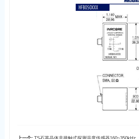
上一个:
TS石英晶体非接触式探测温度传感器160~350kHz