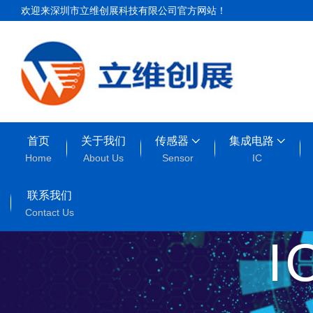
欢迎来深圳市立维创展科技有限公司官方网站！
首页
关于我们
传感器
集成电路
Home
About Us
Sensor
IC
联系我们
Contact Us