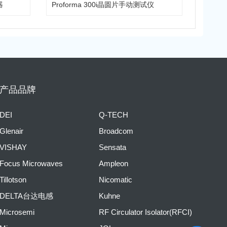
器
Proforma 300i晶圆片手动测试仪
产品品牌
DEI
Q-TECH
Glenair
Broadcom
VISHAY
Sensata
Focus Microwaves
Ampleon
Tillotson
Nicomatic
DELTA台达电感
Kuhne
Microsemi
RF Circulator Isolator(RFCI)