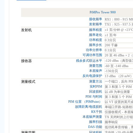
PiMPro Tower 900
接收频率
RX1：880 - 915 M
发射频率
TX1：925 - 937.5
发射机
频率精度
±1 页/分钟 @ +23°C
频率老化
±1 页/年
功率精度
0.3分贝
频率步长
200 千赫
功率分辨率
0.1分贝
可调功率范围
20 至 46 dBm × 2
接收器
残余多式联运水平
-120 dBm（典型值为
测量范围
-60 至 -140 dBm
本底噪声
-136分贝
反向电源保护
13 dBm （20 mW
测量模式
测量方法
一个端口，反向 PI
实时PIM
第 3 和第 5 个 PIM
回波损耗
以 dB 为单位测量
PIM 与时间
第 3 和第 5 个 PIM
PIM 位置 （PIMPoint）
以 VT 设置的英
故障距离/电缆损耗
单端口开路-短路校
RX干扰
仅接收模式 - 本底
本底噪声测量
TX 关闭时的上行
频率扫描
频率响应
DAS 功能
低功耗单音传输，
测量范围
回波损耗
方向性 >20 dB;分辨率