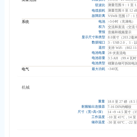
驻波比
测量范围 9：1 至 1.
电缆损耗
测量范围 0 至 12 dB
故障距离
VSWR 范围 17：1 至
系统
电池
>3小时（充满电）
权力
交流和直流（交流 90 -
警报
音频和视频显示
显示尺寸和类型
8.0英寸（203.2
数据端口
3 - USB 2.0， 1 
遥控
支持 WiFi （802.1
电池电量
28 伏直流电
电池容量
3.5 AH （99.4 瓦
电池类型
锂聚合物可拆卸电
电气
最大功耗
<340瓦
机械
重量
18.0 至 27 磅（8
射频输出连接器
7-16 DIN内螺纹
尺寸（宽×高×深）
14 ×9 ×4.5 英寸（3
工作温度
-10 至 45°C，14 至
储存温度
-30 至 60°C，-22 