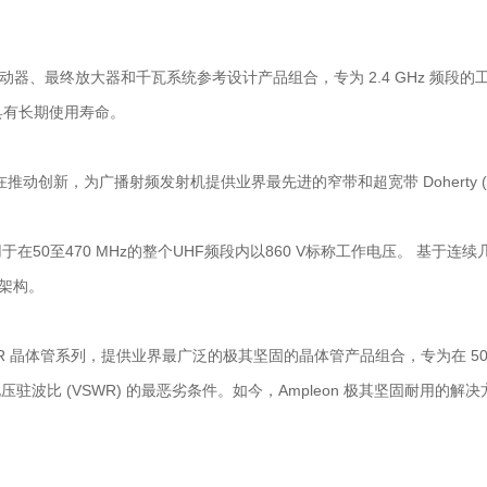
动器、最终放大器和千瓦系统参考设计产品组合，专为 2.4 GHz 频段的
具有长期使用寿命。
动创新，为广播射频发射机提供业界最先进的窄带和超宽带 Doherty (U
50至470 MHz的整个UHF频段内以860 V标称工作电压。 基于连续几
)架构。
 XR 晶体管系列，提供业界最广泛的极其坚固的晶体管产品组合，专为在 50
1 电压驻波比 (VSWR) 的最恶劣条件。如今，Ampleon 极其坚固耐用的