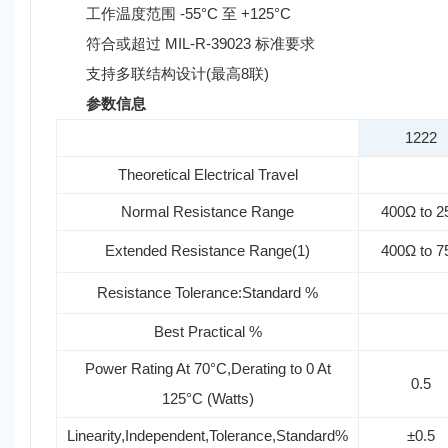
工作温度范围 -55°C 至 +125°C
符合或超过 MIL-R-39023 标准要求
支持多联结构设计(最高8联)
参数信息
1222
Theoretical Electrical Travel
Normal Resistance Range
400Ω to 2
Extended Resistance Range
(1)
400Ω to 7
Resistance Tolerance:Standard %
Best Practical %
Power Rating At 70°C,Derating to 0 At
0.5
125°C (Watts)
Linearity,Independent,Tolerance,Standard%
±0.5