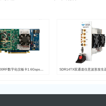
ADQ1600RF数字化仪板卡1.6Gsps精度14bit
SDR14TX双通道任意波形发生