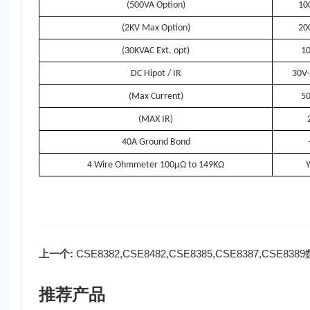
(500VA Option)
10
(2KV Max Option)
20
(30KVAC Ext. opt)
1
DC Hipot / IR
30V-
(Max Current)
5
(MAX IR)
40A Ground Bond
4 Wire Ohmmeter 100μΩ to 149KΩ
Y
上一个:
CSE8382,CSE8482,CSE8385,CSE8387,CSE83
推荐产品