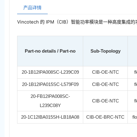
产品详情
Vincotech 的 IPM（CIB）智能功率模块是一种高
Part-no details / Part-no
Sub-Topology
20-1B12IPA008SC-L239C09
CIB-OE-NTC
f
20-1B12IPA015SC-L579F09
CIB-OE-NTC
f
20-FB12IPA008SC-
CIB-OE-NTC
f
L239C08Y
20-1C12IBA015SH-LB18A08
CIB-OE-BRC-NTC
fl