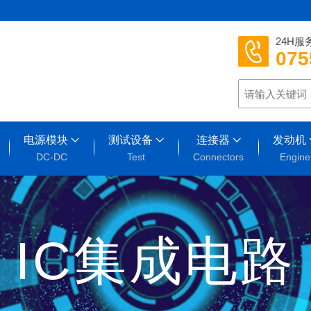
24H服
075
电源模块
测试设备
连接器
发动机
DC-DC
Test
Connectors
Engine
IC集成电路