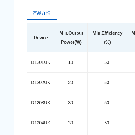
产品详情
Min.Output
Min.Efficiency
M
Device
Power(W)
(%)
D1201UK
10
50
D1202UK
20
50
D1203UK
30
50
D1204UK
30
50