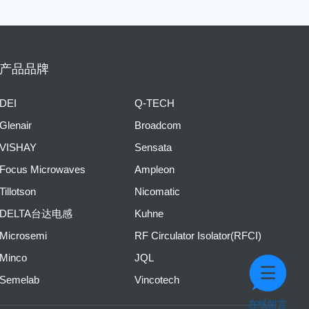
产品品牌
DEI
Q-TECH
Glenair
Broadcom
VISHAY
Sensata
Focus Microwaves
Ampleon
Tillotson
Nicomatic
DELTA台达电感
Kuhne
Microsemi
RF Circulator Isolator(RFCI)
Minco
JQL
Semelab
Vincotech
在线留言