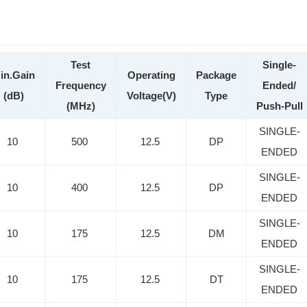
Test
Single-
in.Gain
Operating
Package
Frequency
Ended/
(dB)
Voltage(V)
Type
(MHz)
Push-Pull
SINGLE-
10
500
12.5
DP
ENDED
SINGLE-
10
400
12.5
DP
ENDED
SINGLE-
10
175
12.5
DM
ENDED
SINGLE-
10
175
12.5
DT
ENDED