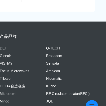
产品品牌
DEI
Q-TECH
Glenair
Broadcom
VISHAY
Sensata
Focus Microwaves
Ampleon
Tillotson
Nicomatic
DELTA台达电感
Kuhne
Microsemi
RF Circulator Isolator(RFCI)
Minco
JQL