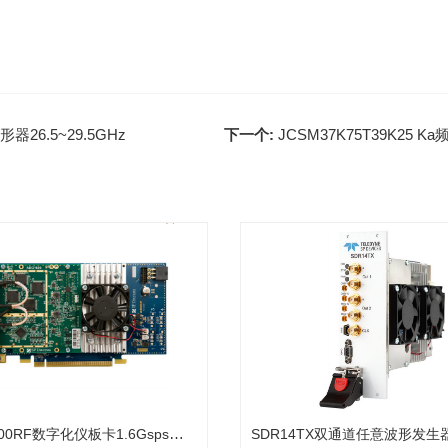
器26.5~29.5GHz
下一个:
JCSM37K75T39K25
ADQ1600RF数字化仪板卡1.6Gsps精度14bit
SDR14TX双通道任意波形发生