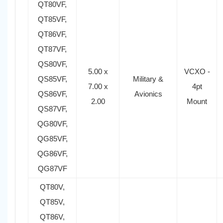
QT80VF,
QT85VF,
QT86VF,
QT87VF,
QS80VF,
5.00 x
VCXO -
QS85VF,
Military &
7.00 x
4pt
QS86VF,
Avionics
2.00
Mount
QS87VF,
QG80VF,
QG85VF,
QG86VF,
QG87VF
QT80V,
QT85V,
QT86V,