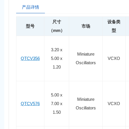
产品详情
尺寸
设备类
型号
市场
（mm）
型
3.20 x
Miniature
QTCV356
5.00 x
VCXO
Oscillators
1.20
5.00 x
Miniature
QTCV576
7.00 x
VCXO
Oscillators
1.50