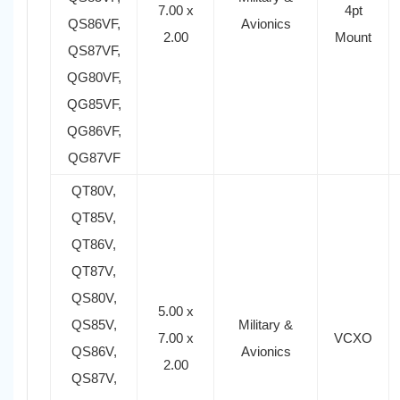
7.00 x
4pt
QS86VF,
Avionics
2.00
Mount
QS87VF,
QG80VF,
QG85VF,
QG86VF,
QG87VF
QT80V,
QT85V,
QT86V,
QT87V,
QS80V,
5.00 x
QS85V,
Military &
7.00 x
VCXO
QS86V,
Avionics
2.00
QS87V,