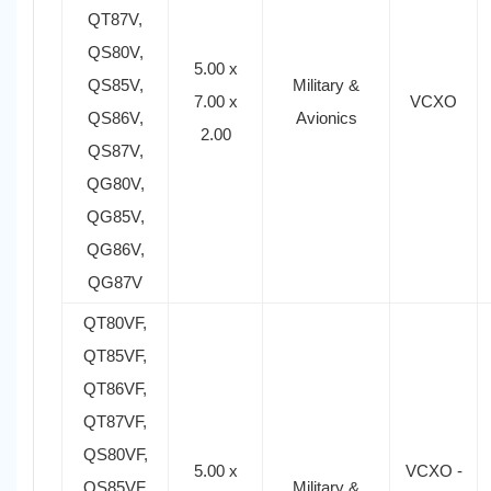
QT87V,
QS80V,
5.00 x
QS85V,
Military &
7.00 x
VCXO
QS86V,
Avionics
2.00
QS87V,
QG80V,
QG85V,
QG86V,
QG87V
QT80VF,
QT85VF,
QT86VF,
QT87VF,
QS80VF,
5.00 x
VCXO -
QS85VF,
Military &