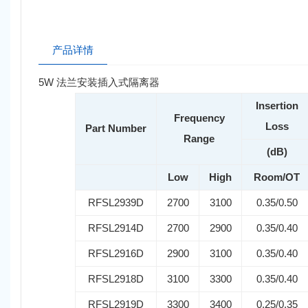
产品详情
5W 法兰安装插入式隔离器
Insertion
Frequency
Loss
Part Number
Range
(dB)
Low
High
Room/OT
RFSL2939D
2700
3100
0.35/0.50
RFSL2914D
2700
2900
0.35/0.40
RFSL2916D
2900
3100
0.35/0.40
RFSL2918D
3100
3300
0.35/0.40
RFSL2919D
3300
3400
0.25/0.35