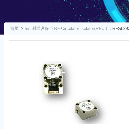
首页
Test测试设备
RF Circulator Isolator(RFCI)
RFSL