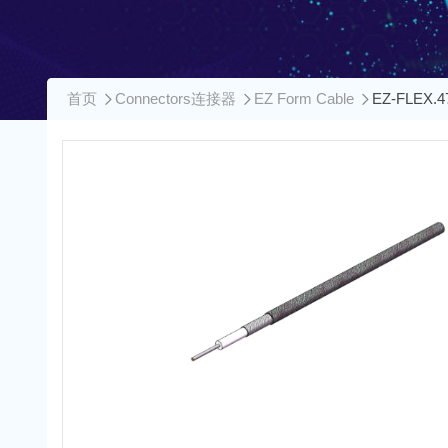
首页
Connectors连接器
EZ Form Cable
EZ-FLEX