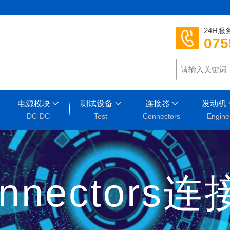
24H服
075
电源模块
测试设备
连接器
发动机
DC-DC
Test
Connectors
Engine
nnectors