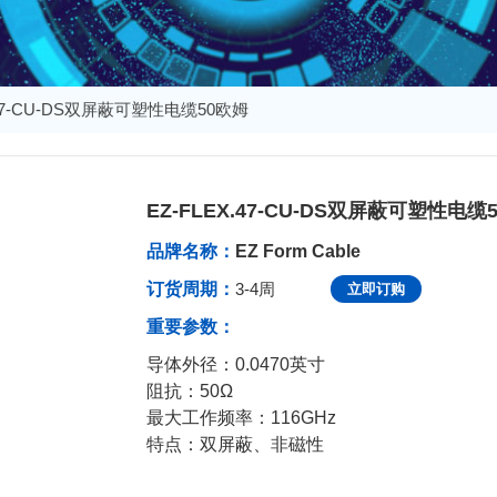
.47-CU-DS双屏蔽可塑性电缆50欧姆
EZ-FLEX.47-CU-DS双屏蔽可塑性电缆
发布于：2024-09-23 10:23:26
品牌名称：
EZ Form Cable
订货周期：
3-4周
立即订购
重要参数：
导体外径：
0.0470英寸
阻抗：50Ω
最大工作频率：116GHz
特点：
双屏蔽、非磁性