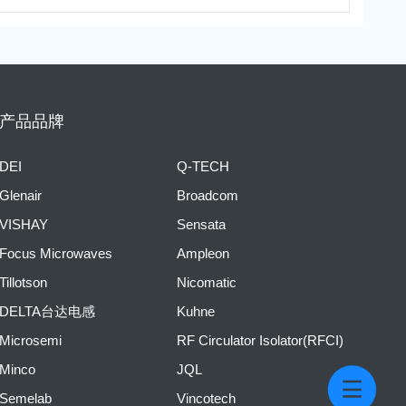
产品品牌
DEI
Q-TECH
Glenair
Broadcom
VISHAY
Sensata
Focus Microwaves
Ampleon
Tillotson
Nicomatic
DELTA台达电感
Kuhne
Microsemi
RF Circulator Isolator(RFCI)
Minco
JQL
Semelab
Vincotech