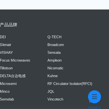
产品品牌
DEI
Q-TECH
Glenair
Broadcom
VISHAY
Sensata
Focus Microwaves
Ampleon
Tillotson
Nicomatic
DELTA台达电感
Kuhne
Microsemi
RF Circulator Isolator(RFCI)
Minco
JQL
Semelab
Vincotech
在线留言