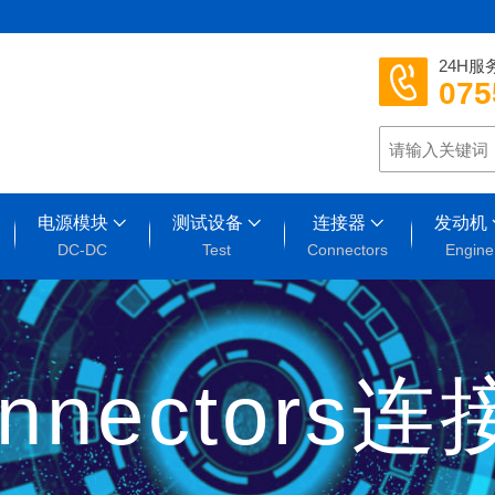
24H服
075
电源模块
测试设备
连接器
发动机
DC-DC
Test
Connectors
Engine
nnectors