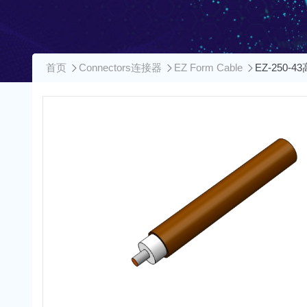
首页
Connectors连接器
EZ Form Cable
EZ-250-