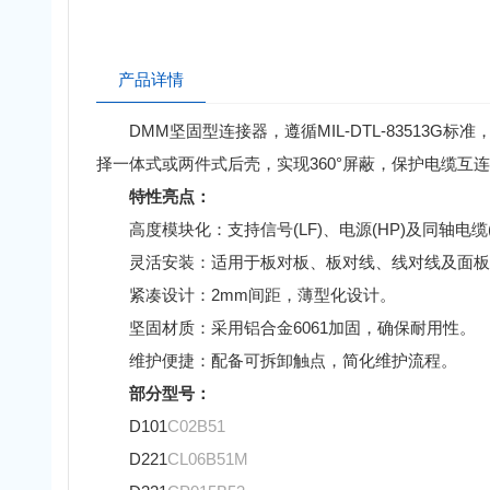
产品详情
DMM坚固型连接器，遵循MIL-DTL-83513G标
择一体式或两件式后壳，实现360°屏蔽，保护电缆
特性亮点：
高度模块化：支持信号(LF)、电源(HP)及同轴电缆(
灵活安装：适用于板对板、板对线、线对线及面板安
紧凑设计：2mm间距，薄型化设计。
坚固材质：采用铝合金6061加固，确保耐用性。
维护便捷：配备可拆卸触点，简化维护流程。
部分型号：
D101
C02B51
D221
CL06B51M