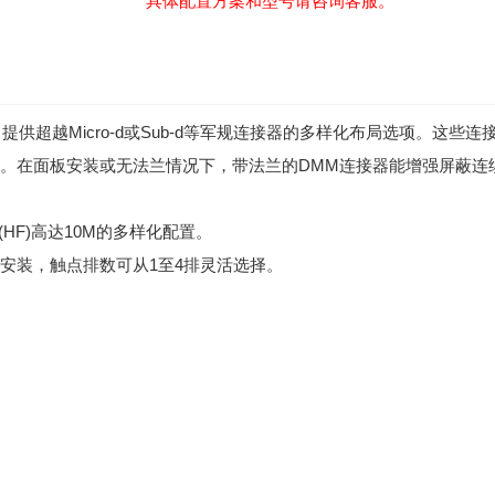
具体配置方案和型号请咨询客服。
准，提供超越Micro-d或Sub-d等军规连接器的多样化布局选项。
互连。在面板安装或无法兰情况下，带法兰的DMM连接器能增强屏蔽
HF)高达10M的多样化配置。
装，触点排数可从1至4排灵活选择。