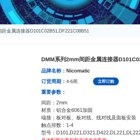
金属连接器D101C02B51,DF221C08B51
DMM系列2mm间距金属连接器D101C02B5
发布于：2024-07-17 09:10:40
品牌名称：
Nicomatic
订货周期：
4-6周
立即订购
重要参数：
间距：2mm
材质：铝合金6061加固
端接：板对板、板对线、线对线及面板安装
触点排数：1-4
型号：D101,D221,D321,D422,DL221,DL222