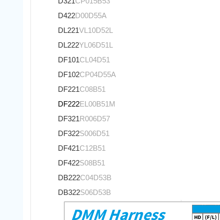
D321
CP015B53
D422
D00D55A
DL221
VL10D52L
DL222
YL06D51L
DF101
CL04D51
DF102
CP04D55A
DF221
C08B51
DF222
EL00B51M
DF321
R006D57
DF322
S006D51
DF421
C12B51
DF422
S08B51
DB222
C04D53B
DB322
S06D53B