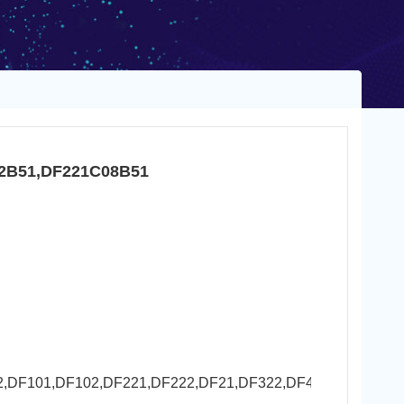
1,DF221C08B51
,DF101,DF102,DF221,DF222,DF21,DF322,DF421,DF422,DB