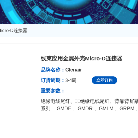
cro-D连接器
线束应用金属外壳Micro-D连接器
发布于：2024-01-24 09:40:32
品牌名称：
Glenair
订货周期：
3-4周
立即订购
重要参数：
绝缘电线尾纤、非绝缘电线尾纤、背靠背屏蔽尾纤、
系列： GMDE， GMDR， GMLM， GRPM