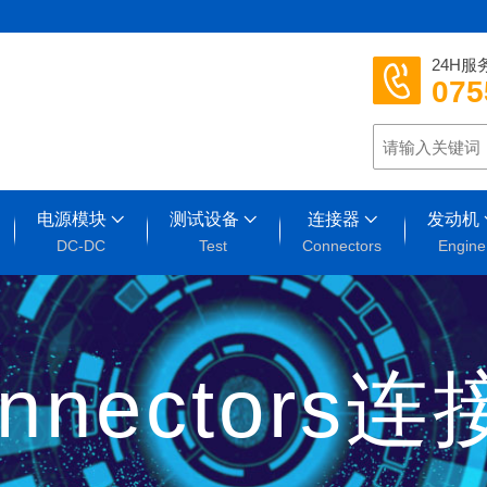
24H服
075
电源模块
测试设备
连接器
发动机
DC-DC
Test
Connectors
Engine
nnectors