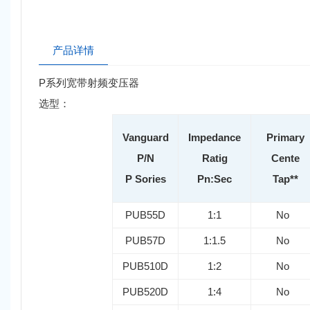
产品详情
P系列宽带射频变压器
选型：
Vanguard
Impedance
Primary
P/N
Ratig
Cente
P Sories
Pn:Sec
Tap**
PUB55D
1:1
No
PUB57D
1:1.5
No
PUB510D
1:2
No
PUB520D
1:4
No