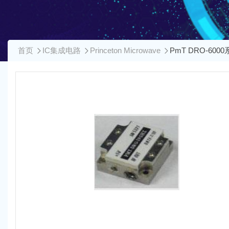
首页
IC集成电路
Princeton Microwave
PmT DRO-6