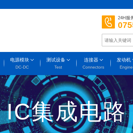
24H服
075
电源模块
测试设备
连接器
发动机
DC-DC
Test
Connectors
Engine
IC集成电路