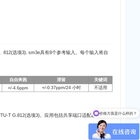
 3规范。812(选项3). sm3e具有8个参考输入。每个输入将自
。
自由奔跑
滞留
关键词
+/-0.37ppm/24 小时
不适用
+/-4.6ppm
价格方面是什么样的？
e)和lTU-T G.812(选项3)。应用包括共享端口适配器，数据