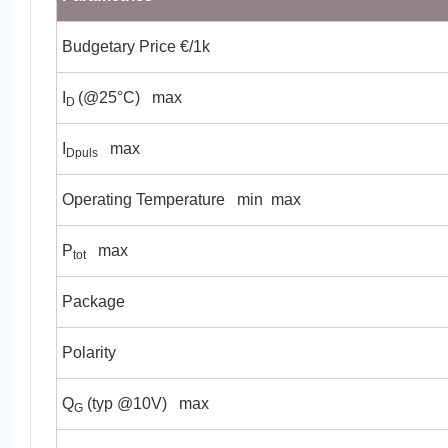
Budgetary Price €/1k
I
(@25°C)
max
D
I
max
Dpuls
Operating Temperature
min
max
P
max
tot
Package
Polarity
Q
(typ @10V)
max
G