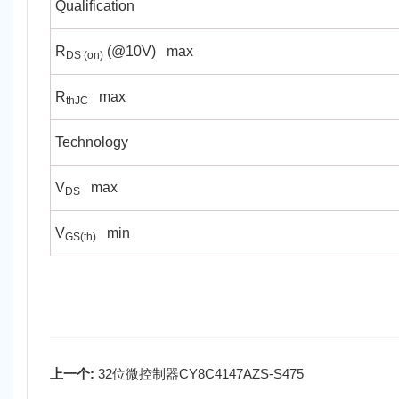
Qualification
R
(@10V)
max
DS (on)
R
max
thJC
Technology
V
max
DS
V
min
GS(th)
上一个:
32位微控制器CY8C4147AZS-S475