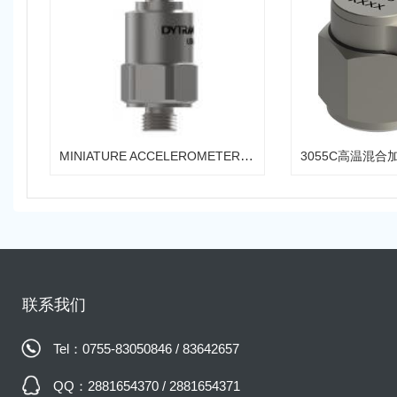
MINIATURE ACCELEROMETER 微型加速度传感器
3055C高温混合
联系我们
Tel：0755-83050846 / 83642657
QQ：2881654370 / 2881654371