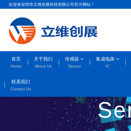
欢迎来深圳市立维创展科技有限公司官方网站！
首页
关于我们
传感器
集成电路
Home
About Us
Sensor
IC
联系我们
Contact Us
Se