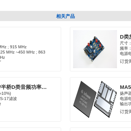
相关产品
尺寸：
Hz ; 915 MHz
频率：1
5 MHz ~450 MHz ; 863
电源电
; 902 MHz ~928 MHz
订货周
V
IRAUDAMP9单通道1700W半桥D类音频功率放大器
=10%)
扬声
S-17滤波
电源电
Ω
输出功
订货周