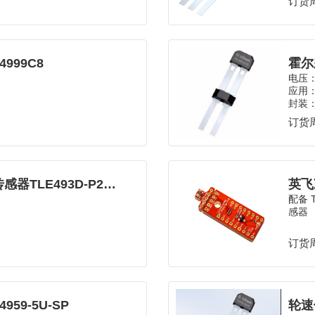
订货周
999C8
霍尔
电压：6
应用
封装：
订货周
高精度低功耗3D磁性霍尔传感器TLE493D-P2B6 A0
英飞凌
配备 T
感器
订货周
59-5U-SP
轮速