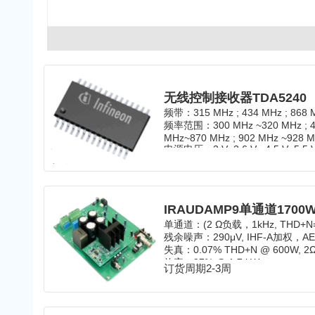
无线控制接收器TDA5240
频带：315 MHz ; 434 MHz ; 868 M
频率范围：300 MHz ~320 MHz ; 42
MHz~870 MHz 
电源电压：3 V~3.6 V ; 4.5 V~5.5 
温度：-40 °C ~105 °C
单通道：(2 Ω负载，1kHz, THD+N
残余噪声：290μV, IHF-A加权，AE
失真：0.07% THD+N @ 600W, 2
效率：97% @ 1.7 kW
订货周期2-3周