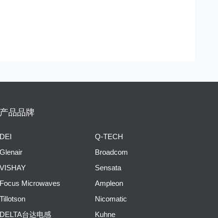
产品品牌
DEI
Q-TECH
Glenair
Broadcom
VISHAY
Sensata
Focus Microwaves
Ampleon
Tillotson
Nicomatic
DELTA台达电感
Kuhne