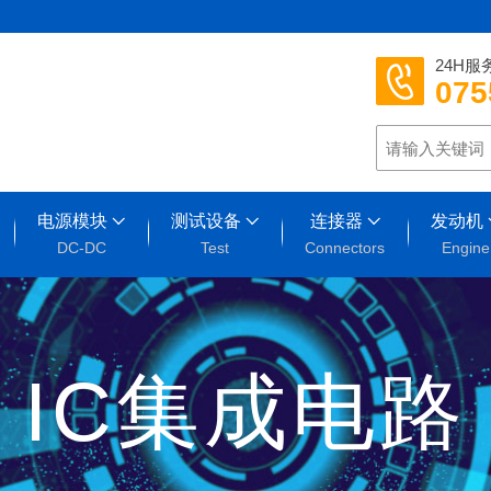
24H服
075
电源模块
测试设备
连接器
发动机
DC-DC
Test
Connectors
Engine
IC集成电路