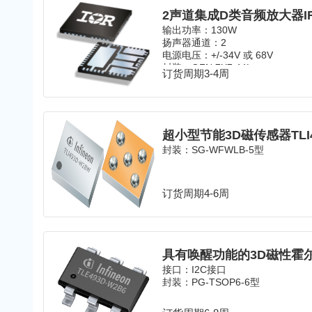
2声道集成D类音频放大器IR
输出功率：130W
扬声器通道：2
电源电压：+/-34V 或 68V
封装：QFN 7X7 44L
订货周期3-4周
超小型节能3D磁传感器TLI49
封装：SG-WFWLB-5型
订货周期4-6周
接口：I2C接口
封装：PG-TSOP6-6型