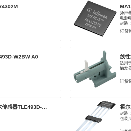
4302M
MA
扬声器
电源电
封装：
订货周
3D-W2BW A0
线性
适用于
触发
订货周
具有唤醒功能的3D磁性霍尔传感器TLE493D-W2B6 A0
霍尔
封装：
包装尺