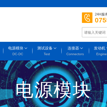
24H服
075
电源模块
测试设备
连接器
发动机
DC-DC
Test
Connectors
Engine
电源模块