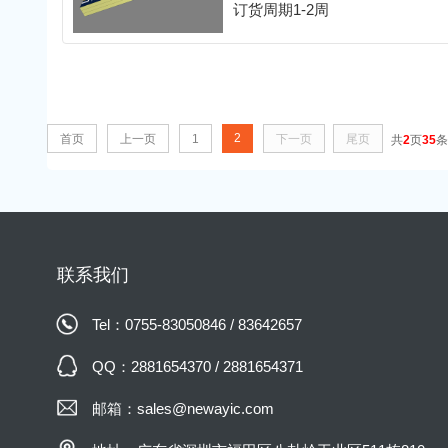
功率：24W
订货周期1-2周
效率：91%
尺寸：20.2mm x 17.6mm x 4.2m
2
首页
上一页
1
下一页
尾页
共
2
页
35
条
联系我们
Tel：0755-83050846 / 83642657
QQ：2881654370 / 2881654371
邮箱：sales@newayic.com