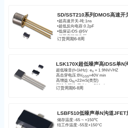
SD/SST210系列DMOS高速开
•超高速开关-吨:1ns
•超低反向电容:0.2pF
•低保证rDS @5V
•低开启阈值电压
订货周期6-8周
•n通道增强模式
超低噪音(f=1kHz): e
= 1.9NV/√HZ
n
高击穿电压:BV
=40V min
GSS
高增益:G
=22mS(类型)
fs
高输入阻抗:最大I
= -500pA
G
订货周期6-8周
低电容:20pF (type)
LSBF510低噪声单N沟道JFE
储存温度:-65 ~ +150℃
结工作温度:-55至+150°C