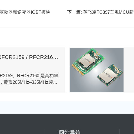
00V工业驱动器和逆变器IGBT模块
下一篇:
英飞凌TC397车规MC
RFCI RFCR2158 / RFCR2159 / RFCR2160法兰安装环形器
CR2159、RFCR2160 是高功率
，覆盖205MHz–335MHz频
高隔离度和高功率承载能力，适
施、UHF/TETRA及雷达射
网站导航