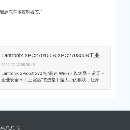
U新能源汽车域控制器芯片
Lantronix XPC270100B,XPC270300B工业级IoT网关模块
2025-12-12 08:58:49
Lantronix xPico® 270 把“高速 Wi-Fi + 以太网 + 蓝牙 +
企业安全 + 工业宽温”装进指甲盖大小的模块，让原本
孤立的设备五分钟就能安全上云，是工业 IoT 最省
PCB 面积、最省开发周期、也最省认证费用的“即插即
忘”连接方案。
产品品牌