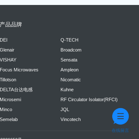
产品品牌
DEI
Q-TECH
Glenair
Broadcom
VISHAY
Sensata
Focus Microwaves
Ampleon
Tillotson
Nicomatic
DELTA台达电感
Kuhne
Microsemi
RF Circulator Isolator(RFCI)
Minco
JQL
Semelab
Vincotech
在线留言