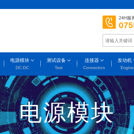
24H服
075
电源模块
测试设备
连接器
发动机
DC-DC
Test
Connectors
Engine
电源模块